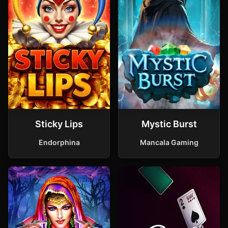
Sticky Lips
Mystic Burst
Endorphina
Mancala Gaming