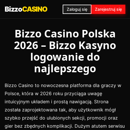
Bizzo
CASINO
Zaloguj się
Zarejestruj się
Bizzo Casino Polska
2026 – Bizzo Kasyno
logowanie do
najlepszego
Bizzo Casino to nowoczesna platforma dla graczy w
Polsce, która w 2026 roku przyciąga uwagę
intuicyjnym układem i prostą nawigacją. Strona
została zaprojektowana tak, aby użytkownik mógł
szybko przejść do ulubionych sekcji, promocji oraz
gier bez zbędnych komplikacji. Dużym atutem serwisu